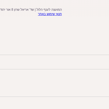
המועצה לענף הלול | שד' אריאל שרון 8 אור יהודה , קומה 4 ביניין B , מיקוד 6037607 , טלפון: 03-6083232, פקס': 03-6083231
תנאי שימוש באתר