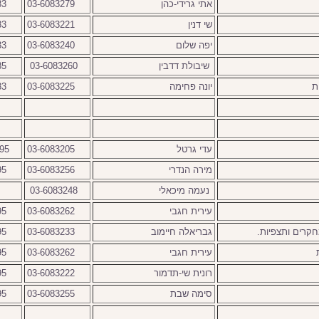
אתי גרידי-כהן
03-6083279
83
שי דנין
03-6083221
83
יפה שלום
03-6083240
83
שיבולת דדבין
03-6083260
85
ת
יונה פחימה
03-6083225
83
עדי גרטל
03-6083205
2195
מירה הנדרי
03-6083256
95
נעמה מיכאלי
03-6083248
עירית חגבי
03-6083262
95
מחקרים ותצפיות.
גבריאלה חיימוב
03-6083233
95
עירית חגבי
03-6083262
95
רונית שי-תדמור
03-6083222
95
סימה שבת
03-6083255
95