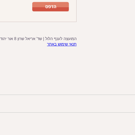
המועצה לענף הלול | שד' אריאל שרון 8 אור יהודה , קומה 4 ביניין B , מיקוד 6037607 , טלפון: 03-6083232, פקס': 03-6083231
תנאי שימוש באתר