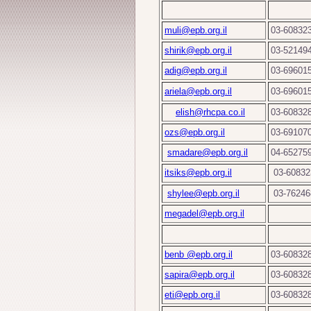
muli@epb.org.il
03-60832
shirik@epb.org.il
03-52149
adig@epb.org.il
03-69601
ariela@epb.org.il
03-69601
elish@rhcpa.co.il
03-60832
ozs@epb.org.il
03-69107
smadare@epb.org.il
04-65275
itsiks@epb.org.il
03-60832
shylee@epb.org.il
03-76246
megadel@epb.org.il
benb @epb.org.il
03-60832
sapira@epb.org.il
03-60832
eti@epb.org.il
03-60832