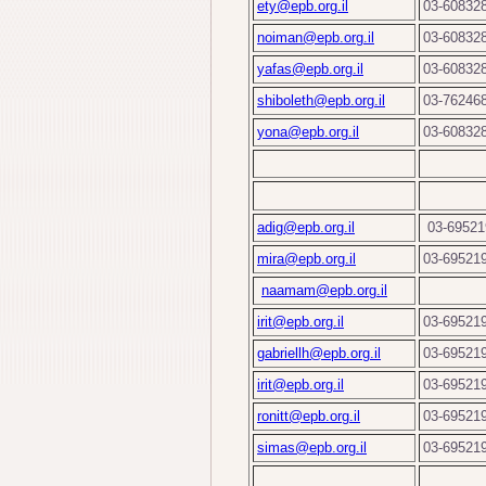
ety@epb.org.il
03-60832
noiman@epb.org.il
03-60832
yafas@epb.org.il
03-60832
shiboleth@epb.org.il
03-76246
yona@epb.org.il
03-60832
adig@epb.org.il
03-695
mira@epb.org.il
03-69521
naamam@epb.org.il
irit
@epb.org.il
03-69521
gabriellh@epb.org.il
03-69521
irit@epb.org.il
03-69521
ronitt@epb.org.il
03-69521
simas@epb.org.il
03-69521