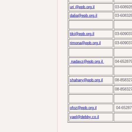
uri @epb.org.il
03-60892
dalia@epb.org.il
03-60832
tiki@epb.org.il
03-60903
rimona@epb.org.il
03-60903
nadavz@epb.org.il
04-65287
shahary@epb.org.il
08-85832
08-85832
ofoz@epb.org.il
04-65287
yael@debby.co.il